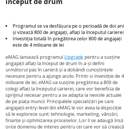
început de drum
Programul se va desfășura pe o perioadă de doi ani
și vizează 800 de angajați, aflați la începutul carierei
Investiția totală în pregătirea celor 800 de angajați
este de 4 milioane de lei
eMAG lansează programul
Upgrade
pentru a susține
angajații aflați la început de drum în a-și defini
următorul pas în carieră și a dobândi cunoștințele
necesare pentru a ajunge acolo. Printr-o investiție de 4
milioane de lei, eMAG va susține pregătirea a 800 de
colegi aflați la începutul carierei, care vor beneficia de
sprijinul necesar pentru a se adapta la nevoile actuale
de pe piața muncii. Principalele specializări pe care
angajații entry-level din eMAG le vor avea la dispoziție
să le exploreze sunt: tehnologie, marketing, vânzări,
finanțe și optimizarea proceselor. Lor li se adaugă însă
orice domeniu de interes pentru cei care vor să crească