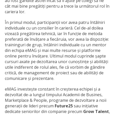
au fost gândite astfel încât să îi ajute pe colegi să fie
cât mai bine pregătiți pentru a trece la următorul rol în
cariera lor.
În primul modul, participanții vor avea patru întâlniri
individuale cu un consilier în carieră. Cel de-al doilea
vizează pregătirea tehnică, iar în funcție de metoda
preferată de învățare a fiecăruia, vor avea la dispoziție:
traininguri de grup, întâlniri individuale cu un mentor
din echipa eMAG și mai multe resurse și platforme
online pentru învățare. Ultimul modul cuprinde șapte
cursuri axate pe dezoltarea unor cunoștințe și abilități
utile indiferent de rolul ales, fie că vorbim de gândire
critică, de management de proiect sau de abilități de
comunicare și prezentare.
eMAG investește constant în creșterea echipei și a
dezvoltat de-a lungul timpului Academii de Busines,
Marketplace & People, programe de dezvoltare a noii
generații de lideri precum
Future25
sau inițiative
dedicate seniorilor din companie precum
Grow Talent
,