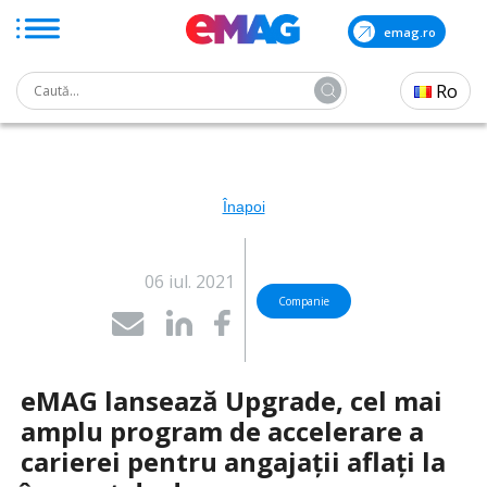
emag.ro
Search
Ro
for:
Skip
to
the
content
Înapoi
06 iul. 2021
Companie
eMAG lansează Upgrade, cel mai
amplu program de accelerare a
carierei pentru angajații aflați la