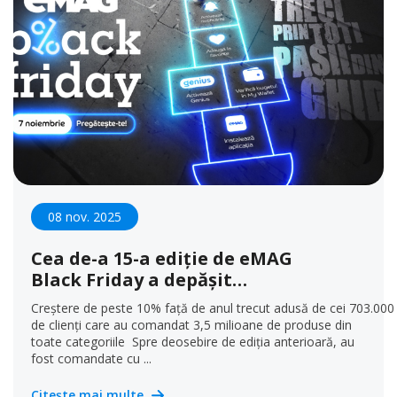
08 nov. 2025
Cea de-a 15-a ediție de eMAG
Black Friday a depășit
așteptările: 3,5 milioane de produse
Creștere de peste 10% față de anul trecut adusă de cei 703.000
comandate în valoare de 986 de
de clienți care au comandat 3,5 milioane de produse din
milioane de lei și un număr record
toate categoriile Spre deosebire de ediția anterioară, au
fost comandate cu ...
de tineri
Citește mai multe