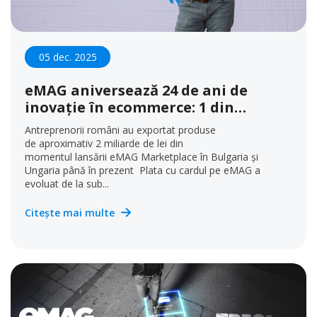
05 dec. 2025
eMAG aniversează 24 de ani de
inovație în ecommerce: 1 din
2 cumpărători online din
Antreprenorii români au exportat produse
regiune este client eMAG
de aproximativ 2 miliarde de lei din
momentul lansării eMAG Marketplace în Bulgaria și
Ungaria până în prezent Plata cu cardul pe eMAG a
evoluat de la sub...
Citește mai multe