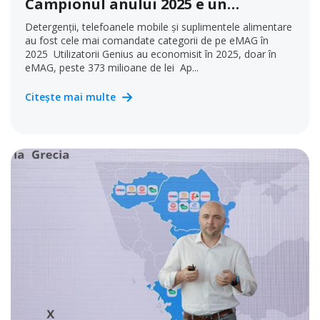
Campionul anului 2025 e un
sucevean care a plasat 2.409
Detergenții, telefoanele mobile și suplimentele alimentare
comenzi
au fost cele mai comandate categorii de pe eMAG în
2025 Utilizatorii Genius au economisit în 2025, doar în
eMAG, peste 373 milioane de lei Ap...
Citește mai multe