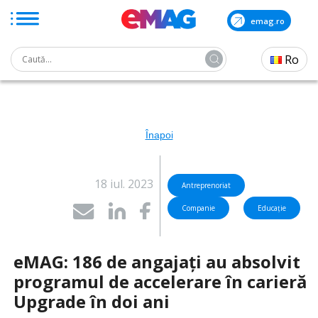
emag.ro
Search
Ro
for:
Skip
to
the
content
Înapoi
18 iul. 2023
Antreprenoriat
Companie
Educație
eMAG: 186 de angajați au absolvit
programul de accelerare în carieră
Upgrade în doi ani