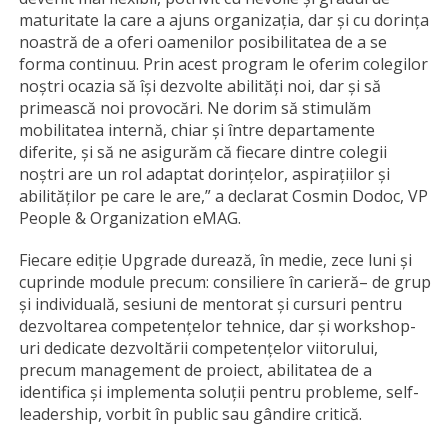
maturitate la care a ajuns organizația, dar și cu dorința
noastră de a oferi oamenilor posibilitatea de a se
forma continuu. Prin acest program le oferim colegilor
noștri ocazia să își dezvolte abilități noi, dar și să
primească noi provocări. Ne dorim să stimulăm
mobilitatea internă, chiar și între departamente
diferite, și să ne asigurăm că fiecare dintre colegii
noștri are un rol adaptat dorințelor, aspirațiilor și
abilităților pe care le are,” a declarat Cosmin Dodoc, VP
People & Organization eMAG.
Fiecare ediție Upgrade durează, în medie, zece luni și
cuprinde module precum: consiliere în carieră– de grup
și individuală, sesiuni de mentorat și cursuri pentru
dezvoltarea competențelor tehnice, dar și workshop-
uri dedicate dezvoltării competențelor viitorului,
precum management de proiect, abilitatea de a
identifica și implementa soluții pentru probleme, self-
leadership, vorbit în public sau gândire critică.