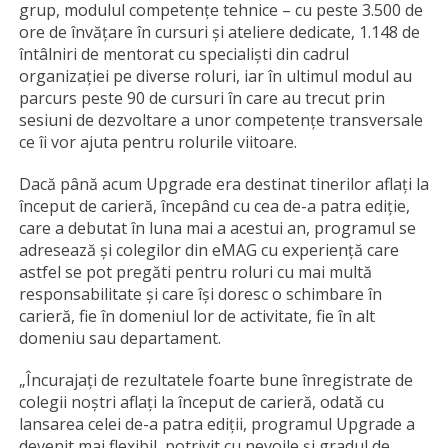
grup, modulul competențe tehnice – cu peste 3.500 de
ore de învățare în cursuri și ateliere dedicate, 1.148 de
întâlniri de mentorat cu specialiști din cadrul
organizației pe diverse roluri, iar în ultimul modul au
parcurs peste 90 de cursuri în care au trecut prin
sesiuni de dezvoltare a unor competențe transversale
ce îi vor ajuta pentru rolurile viitoare.
Dacă până acum Upgrade era destinat tinerilor aflați la
început de carieră, începând cu cea de-a patra ediție,
care a debutat în luna mai a acestui an, programul se
adresează și colegilor din eMAG cu experiență care
astfel se pot pregăti pentru roluri cu mai multă
responsabilitate și care își doresc o schimbare în
carieră, fie în domeniul lor de activitate, fie în alt
domeniu sau departament.
„Încurajați de rezultatele foarte bune înregistrate de
colegii noștri aflați la început de carieră, odată cu
lansarea celei de-a patra ediții, programul Upgrade a
devenit mai flexibil, potrivit cu nevoile și gradul de