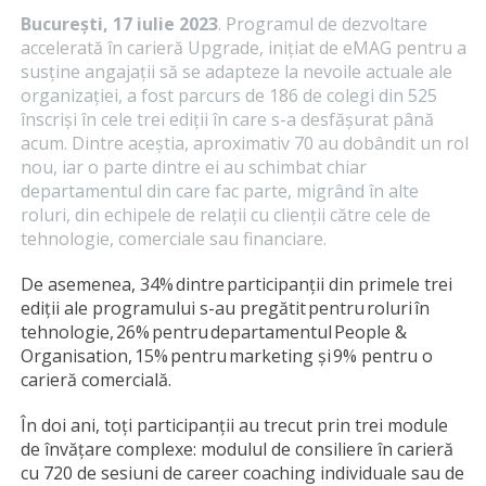
București, 17 iulie 2023
. Programul de dezvoltare
accelerată în carieră Upgrade, inițiat de eMAG pentru a
susține angajații să se adapteze la nevoile actuale ale
organizației, a fost parcurs de 186 de colegi din 525
înscriși în cele trei ediții în care s-a desfășurat până
acum. Dintre aceștia, aproximativ 70 au dobândit un rol
nou, iar o parte dintre ei au schimbat chiar
departamentul din care fac parte, migrând în alte
roluri, din echipele de relații cu clienții către cele de
tehnologie, comerciale sau financiare.
De asemenea, 34% dintre participanții din primele trei
ediții ale programului s-au pregătit pentru roluri în
tehnologie, 26% pentru departamentul People &
Organisation, 15% pentru marketing și 9% pentru o
carieră comercială.
În doi ani, toți participanții au trecut prin trei module
de învățare complexe: modulul de consiliere în carieră
cu 720 de sesiuni de career coaching individuale sau de