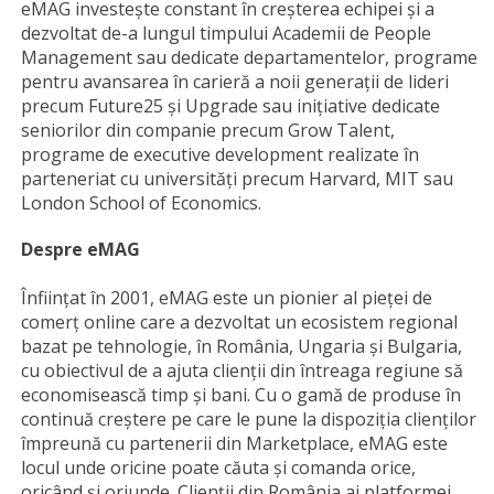
eMAG investește constant în creșterea echipei și a
dezvoltat de-a lungul timpului Academii de People
Management sau dedicate departamentelor, programe
pentru avansarea în carieră a noii generații de lideri
precum Future25 și Upgrade sau inițiative dedicate
seniorilor din companie precum Grow Talent,
programe de executive development realizate în
parteneriat cu universități precum Harvard, MIT sau
London School of Economics.
Despre eMAG
Înființat în 2001, eMAG este un pionier al pieţei de
comerţ online care a dezvoltat un ecosistem regional
bazat pe tehnologie, în România, Ungaria și Bulgaria,
cu obiectivul de a ajuta clienții din întreaga regiune să
economisească timp și bani. Cu o gamă de produse în
continuă creștere pe care le pune la dispoziția clienților
împreună cu partenerii din Marketplace, eMAG este
locul unde oricine poate căuta și comanda orice,
oricând și oriunde. Clienții din România ai platformei