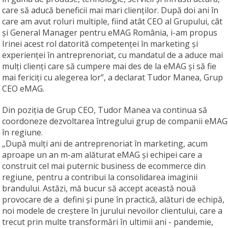
care să aducă beneficii mai mari clienților. După doi ani în
care am avut roluri multiple, fiind atât CEO al Grupului, cât
și General Manager pentru eMAG România, i-am propus
Irinei acest rol datorită competenței în marketing și
experienței în antreprenoriat, cu mandatul de a aduce mai
mulți clienți care să cumpere mai des de la eMAG și să fie
mai fericiți cu alegerea lor”, a declarat Tudor Manea, Grup
CEO eMAG.
Din poziția de Grup CEO, Tudor Manea va continua să
coordoneze dezvoltarea întregului grup de companii eMAG
în regiune.
„După mulți ani de antreprenoriat în marketing, acum
aproape un an m-am alăturat eMAG și echipei care a
construit cel mai puternic business de ecommerce din
regiune, pentru a contribui la consolidarea imaginii
brandului. Astăzi, mă bucur să accept această nouă
provocare de a defini și pune în practică, alături de echipă,
noi modele de creștere în jurului nevoilor clientului, care a
trecut prin multe transformări în ultimii ani - pandemie,