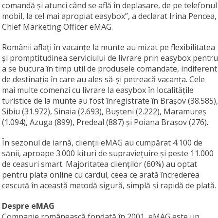
comandă și atunci când se află în deplasare, de pe telefonul
mobil, la cel mai apropiat easybox”, a declarat Irina Pencea,
Chief Marketing Officer eMAG.
Românii aflați în vacanțe la munte au mizat pe flexibilitatea
și promptitudinea serviciului de livrare prin easybox pentru
a se bucura în timp util de produsele comandate, indiferent
de destinația în care au ales să-și petreacă vacanța. Cele
mai multe comenzi cu livrare la easybox în localitățile
turistice de la munte au fost înregistrate în Brașov (38.585),
Sibiu (31.972), Sinaia (2.693), Bușteni (2.222), Maramureș
(1.094), Azuga (899), Predeal (887) și Poiana Brașov (276).
În sezonul de iarnă, clienții eMAG au cumpărat 4.100 de
sănii, aproape 3.000 kituri de supraviețuire și peste 11.000
de ceasuri smart. Majoritatea clienților (60%) au optat
pentru plata online cu cardul, ceea ce arată încrederea
cescută în această metodă sigură, simplă și rapidă de plată.
Despre eMAG
Companie românească fondată în 2001, eMAG este un