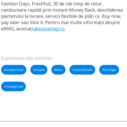
Fashion Days, Freshful), 30 de zile timp de retur,
rambursare rapidă prin Instant Money Back, deschiderea
pachetului la livrare, servicii flexibile de plăți ca Buy now,
pay later sau Slice it. Pentru mai multe informații despre
eMAG, accesați
about.emag.ro
.
Explorează alte etichete
Antreprenoriat
Educație
Mediu
Sustenabilitate
Tehnologie
Uncategorized