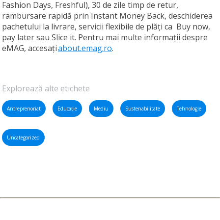
Fashion Days, Freshful), 30 de zile timp de retur,
rambursare rapidă prin Instant Money Back, deschiderea
pachetului la livrare, servicii flexibile de plăți ca Buy now,
pay later sau Slice it. Pentru mai multe informații despre
eMAG, accesați
about.emag.ro
.
Explorează alte etichete
Antreprenoriat
Educație
Mediu
Sustenabilitate
Tehnologie
Uncategorized