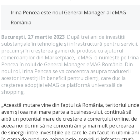
Irina Pencea este noul General Manager al eMAG
România
București, 27 martie 2023
. După trei ani de investiții
substanțiale în tehnologie și infrastructură pentru servicii,
precum și în creșterea gamei de produse cu ajutorul
comercianților din Marketplace, eMAG o numește pe Irina
Pencea în rolul de General Manager eMAG România. Din
noul rol, Irina Pencea se va concentra asupra traducerii
acestor investiții în beneficii pentru clienți, care duc la
creșterea adopției eMAG ca platformă universală de
shopping.
„Această mutare vine din faptul că România, teritoriul unde
avem și cea mai mare parte a business-ului, continuă să
aibă un potențial mare de creștere a comerțului online, de
aceea noi dorim să ne concentrăm și mai mult pe crearea
de sinergii între investițiile pe care le-am făcut în ultimii ani
în gama de produse, tehnologie, servicii și infrastructură,