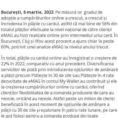
București, 6 martie, 2023
. Pe măsură ce gradul de
adopție a cumpărăturilor online a crescut, a crescut și
încrederea în plățile cu cardul, astfel că mai bine de 56% din
totalul plăților efectuate la nivel național de către clienții
eMAG au fost realizate online prin intermediul unui card. În
București, Cluj și Ilfov acest procent a ajuns chiar la peste
60%, potrivit unei analize eMAG la nivelul anului trecut.
În total, plățile cu cardul online au înregistrat o creștere de
22% în 2022, comparativ cu anul precedent. Diversificarea
serviciilor de plată prin introducerea opțiunilor de amânare
a plății precum Plătește în 30 de zile sau Plătește în 4 rate
dezvoltate de eMAG în contul My Wallet au contribuit și ele
la creșterea cumpărăturilor online cu cardul, oferind
clienților flexibilitatea de a comanda produsele de care au
nevoie, oricând au nevoie. Astfel peste un milion de clienți
beneficiază în acest moment de opțiunile de amânare a
plății cu 30 de zile și eșalonare în patru rate lunare, pe care
le pot folosi pentru a comanda produse din toate