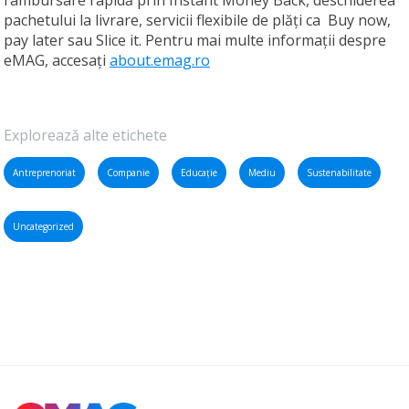
rambursare rapidă prin Instant Money Back, deschiderea
pachetului la livrare, servicii flexibile de plăți ca Buy now,
pay later sau Slice it. Pentru mai multe informații despre
eMAG, accesați
about.emag.ro
Explorează alte etichete
Antreprenoriat
Companie
Educație
Mediu
Sustenabilitate
Uncategorized