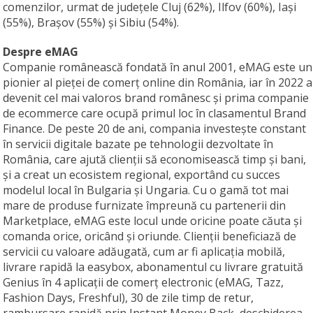
comenzilor, urmat de județele Cluj (62%), Ilfov (60%), Iași
(55%), Brașov (55%) și Sibiu (54%).
Despre eMAG
Companie românească fondată în anul 2001, eMAG este un
pionier al pieţei de comerţ online din România, iar în 2022 a
devenit cel mai valoros brand românesc şi prima companie
de ecommerce care ocupă primul loc în clasamentul Brand
Finance. De peste 20 de ani, compania investește constant
în servicii digitale bazate pe tehnologii dezvoltate în
România, care ajută clienții să economisească timp și bani,
și a creat un ecosistem regional, exportând cu succes
modelul local în Bulgaria și Ungaria. Cu o gamă tot mai
mare de produse furnizate împreună cu partenerii din
Marketplace, eMAG este locul unde oricine poate căuta și
comanda orice, oricând și oriunde. Clienții beneficiază de
servicii cu valoare adăugată, cum ar fi aplicația mobilă,
livrare rapidă la easybox, abonamentul cu livrare gratuită
Genius în 4 aplicații de comerț electronic (eMAG, Tazz,
Fashion Days, Freshful), 30 de zile timp de retur,