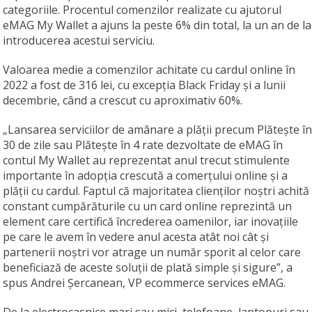
categoriile. Procentul comenzilor realizate cu ajutorul
eMAG My Wallet a ajuns la peste 6% din total, la un an de la
introducerea acestui serviciu.
Valoarea medie a comenzilor achitate cu cardul online în
2022 a fost de 316 lei, cu excepția Black Friday și a lunii
decembrie, când a crescut cu aproximativ 60%.
„Lansarea serviciilor de amânare a plății precum Plătește în
30 de zile sau Plătește în 4 rate dezvoltate de eMAG în
contul My Wallet au reprezentat anul trecut stimulente
importante în adopția crescută a comerțului online și a
plății cu cardul. Faptul că majoritatea clienților noștri achită
constant cumpărăturile cu un card online reprezintă un
element care certifică încrederea oamenilor, iar inovațiile
pe care le avem în vedere anul acesta atât noi cât și
partenerii noștri vor atrage un număr sporit al celor care
beneficiază de aceste soluții de plată simple și sigure”, a
spus Andrei Șercanean, VP ecommerce services eMAG.