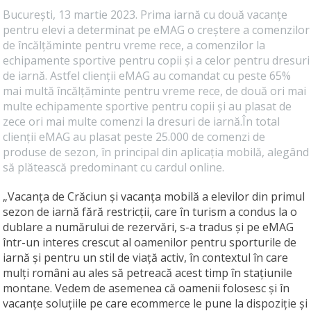
București, 13 martie 2023. Prima iarnă cu două vacanțe
pentru elevi a determinat pe eMAG o creștere a comenzilor
de încălțăminte pentru vreme rece, a comenzilor la
echipamente sportive pentru copii și a celor pentru dresuri
de iarnă. Astfel clienții eMAG au comandat cu peste 65%
mai multă încălțăminte pentru vreme rece, de două ori mai
multe echipamente sportive pentru copii și au plasat de
zece ori mai multe comenzi la dresuri de iarnă.În total
clienții eMAG au plasat peste 25.000 de comenzi de
produse de sezon, în principal din aplicația mobilă, alegând
să plătească predominant cu cardul online.
„Vacanța de Crăciun și vacanța mobilă a elevilor din primul
sezon de iarnă fără restricții, care în turism a condus la o
dublare a numărului de rezervări, s-a tradus și pe eMAG
într-un interes crescut al oamenilor pentru sporturile de
iarnă și pentru un stil de viață activ, în contextul în care
mulți români au ales să petreacă acest timp în stațiunile
montane. Vedem de asemenea că oamenii folosesc și în
vacanțe soluțiile pe care ecommerce le pune la dispoziție și