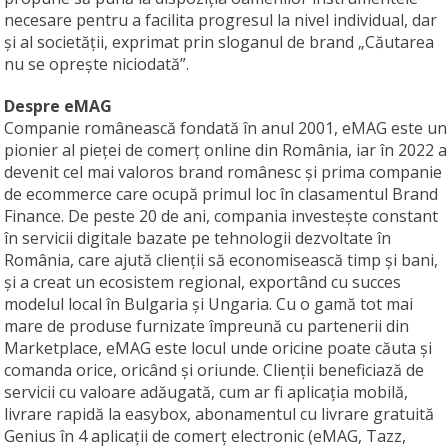
necesare pentru a facilita progresul la nivel individual, dar
și al societății, exprimat prin sloganul de brand „Căutarea
nu se oprește niciodată”.
Despre eMAG
Companie românească fondată în anul 2001, eMAG este un
pionier al pieţei de comerţ online din România, iar în 2022 a
devenit cel mai valoros brand românesc şi prima companie
de ecommerce care ocupă primul loc în clasamentul Brand
Finance. De peste 20 de ani, compania investește constant
în servicii digitale bazate pe tehnologii dezvoltate în
România, care ajută clienții să economisească timp și bani,
și a creat un ecosistem regional, exportând cu succes
modelul local în Bulgaria și Ungaria. Cu o gamă tot mai
mare de produse furnizate împreună cu partenerii din
Marketplace, eMAG este locul unde oricine poate căuta și
comanda orice, oricând și oriunde. Clienții beneficiază de
servicii cu valoare adăugată, cum ar fi aplicația mobilă,
livrare rapidă la easybox, abonamentul cu livrare gratuită
Genius în 4 aplicații de comerț electronic (eMAG, Tazz,