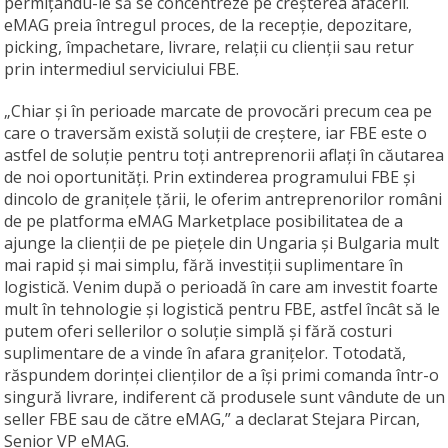
permițându-le să se concentreze pe creșterea afacerii.
eMAG preia întregul proces, de la recepție, depozitare,
picking, împachetare, livrare, relații cu clienții sau retur
prin intermediul serviciului FBE.
„Chiar și în perioade marcate de provocări precum cea pe
care o traversăm există soluții de creștere, iar FBE este o
astfel de soluție pentru toți antreprenorii aflați în căutarea
de noi oportunități. Prin extinderea programului FBE și
dincolo de granițele țării, le oferim antreprenorilor români
de pe platforma eMAG Marketplace posibilitatea de a
ajunge la clienții de pe piețele din Ungaria și Bulgaria mult
mai rapid și mai simplu, fără investiții suplimentare în
logistică. Venim după o perioadă în care am investit foarte
mult în tehnologie și logistică pentru FBE, astfel încât să le
putem oferi sellerilor o soluție simplă și fără costuri
suplimentare de a vinde în afara granițelor. Totodată,
răspundem dorinței clienților de a își primi comanda într-o
singură livrare, indiferent că produsele sunt vândute de un
seller FBE sau de către eMAG,” a declarat Stejara Pircan,
Senior VP eMAG.