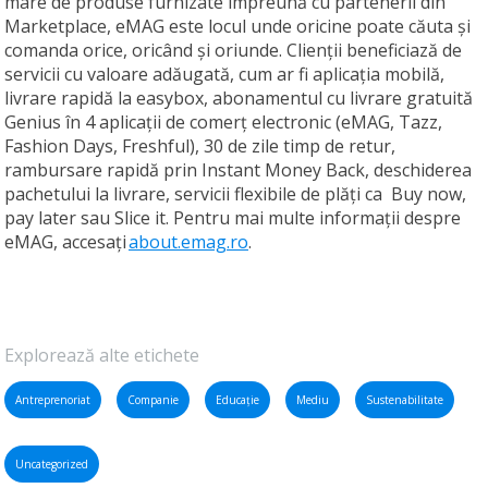
mare de produse furnizate împreună cu partenerii din
Marketplace, eMAG este locul unde oricine poate căuta și
comanda orice, oricând și oriunde. Clienții beneficiază de
servicii cu valoare adăugată, cum ar fi aplicația mobilă,
livrare rapidă la easybox, abonamentul cu livrare gratuită
Genius în 4 aplicații de comerț electronic (eMAG, Tazz,
Fashion Days, Freshful), 30 de zile timp de retur,
rambursare rapidă prin Instant Money Back, deschiderea
pachetului la livrare, servicii flexibile de plăți ca Buy now,
pay later sau Slice it. Pentru mai multe informații despre
eMAG, accesați
about.emag.ro
.
Explorează alte etichete
Antreprenoriat
Companie
Educație
Mediu
Sustenabilitate
Uncategorized