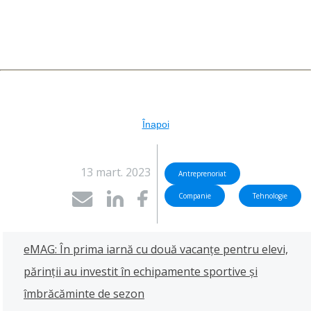
Înapoi
13 mart. 2023
Antreprenoriat
Companie
Tehnologie
eMAG: În prima iarnă cu două vacanțe pentru elevi,
părinții au investit în echipamente sportive și
îmbrăcăminte de sezon