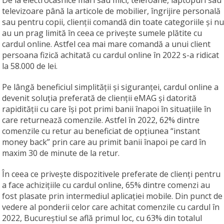
De la electrocasnice mari sau mici, telefoane, laptopuri sau
televizoare până la articole de mobilier, îngrijire personală
sau pentru copii, clienții comandă din toate categoriile și nu
au un prag limită în ceea ce privește sumele plătite cu
cardul online. Astfel cea mai mare comandă a unui client
persoana fizică achitată cu cardul online în 2022 s-a ridicat
la 58.000 de lei.
Pe lângă beneficiul simplității și siguranței, cardul online a
devenit soluția preferată de clienții eMAG și datorită
rapidității cu care își pot primi banii înapoi în situațiile în
care returnează comenzile. Astfel în 2022, 62% dintre
comenzile cu retur au beneficiat de opțiunea “instant
money back” prin care au primit banii înapoi pe card în
maxim 30 de minute de la retur.
În ceea ce privește dispozitivele preferate de clienți pentru
a face achizițiile cu cardul online, 65% dintre comenzi au
fost plasate prin intermediul aplicației mobile. Din punct de
vedere al ponderii celor care achitat comenzile cu cardul în
2022, Bucureștiul se află primul loc, cu 63% din totalul