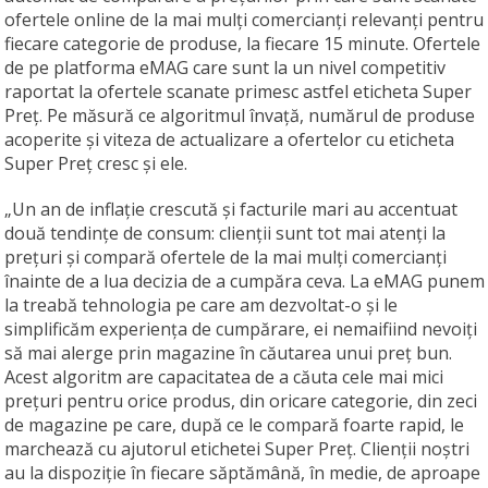
ofertele online de la mai mulți comercianți relevanți pentru
fiecare categorie de produse, la fiecare 15 minute. Ofertele
de pe platforma eMAG care sunt la un nivel competitiv
raportat la ofertele scanate primesc astfel eticheta Super
Preț. Pe măsură ce algoritmul învață, numărul de produse
acoperite și viteza de actualizare a ofertelor cu eticheta
Super Preț cresc și ele.
„Un an de inflație crescută și facturile mari au accentuat
două tendințe de consum: clienții sunt tot mai atenți la
prețuri și compară ofertele de la mai mulți comercianți
înainte de a lua decizia de a cumpăra ceva. La eMAG punem
la treabă tehnologia pe care am dezvoltat-o și le
simplificăm experiența de cumpărare, ei nemaifiind nevoiți
să mai alerge prin magazine în căutarea unui preț bun.
Acest algoritm are capacitatea de a căuta cele mai mici
prețuri pentru orice produs, din oricare categorie, din zeci
de magazine pe care, după ce le compară foarte rapid, le
marchează cu ajutorul etichetei Super Preț. Clienții noștri
au la dispoziție în fiecare săptămână, în medie, de aproape