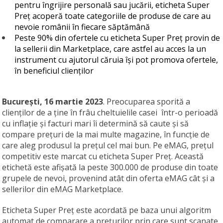
pentru îngrijire personală sau jucării, eticheta Super
Preț acoperă toate categoriile de produse de care au
nevoie românii în fiecare săptămână
Peste 90% din ofertele cu eticheta Super Preț provin de
la sellerii din Marketplace, care astfel au acces la un
instrument cu ajutorul căruia își pot promova ofertele,
în beneficiul clienților
București, 16 martie 2023
. Preocuparea sporită a
clienților de a ține în frâu cheltuielile casei într-o perioadă
cu inflație și facturi mari îi determină să caute și să
compare prețuri de la mai multe magazine, în funcție de
care aleg produsul la prețul cel mai bun. Pe eMAG, prețul
competitiv este marcat cu eticheta Super Preț. Această
etichetă este afișată la peste 300.000 de produse din toate
grupele de nevoi, provenind atât din oferta eMAG cât și a
sellerilor din eMAG Marketplace.
Eticheta Super Preț este acordată pe baza unui algoritm
automat de comparare a prețurilor prin care sunt scanate