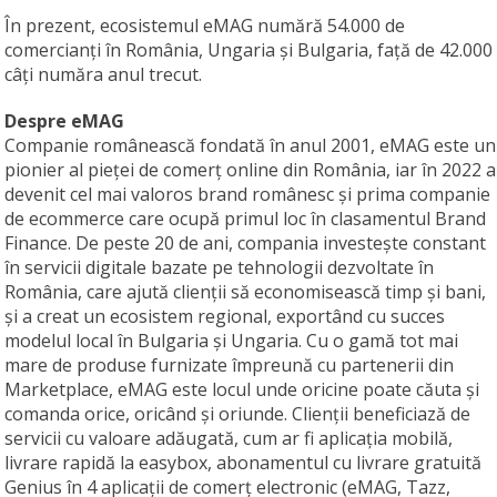
În prezent, ecosistemul eMAG numără 54.000 de
comercianți în România, Ungaria și Bulgaria, față de 42.000
câți număra anul trecut.
Despre eMAG
Companie românească fondată în anul 2001, eMAG este un
pionier al pieţei de comerţ online din România, iar în 2022 a
devenit cel mai valoros brand românesc şi prima companie
de ecommerce care ocupă primul loc în clasamentul Brand
Finance. De peste 20 de ani, compania investește constant
în servicii digitale bazate pe tehnologii dezvoltate în
România, care ajută clienții să economisească timp și bani,
și a creat un ecosistem regional, exportând cu succes
modelul local în Bulgaria și Ungaria. Cu o gamă tot mai
mare de produse furnizate împreună cu partenerii din
Marketplace, eMAG este locul unde oricine poate căuta și
comanda orice, oricând și oriunde. Clienții beneficiază de
servicii cu valoare adăugată, cum ar fi aplicația mobilă,
livrare rapidă la easybox, abonamentul cu livrare gratuită
Genius în 4 aplicații de comerț electronic (eMAG, Tazz,