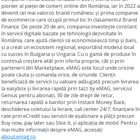
pionier al pieței de comerț online din România, iar în 2022 a
devenit cel mai valoros brand românesc și prima companie
de ecommerce care ocupă primul loc în clasamentul Brand
Finance. De peste 20 de ani, compania investește constant
în servicii digitale bazate pe tehnologii dezvoltate în
România, care ajută clienții să economisească timp și bani,
și a creat un ecosistem regional, exportând modelul local
cu succes în Bulgaria și Ungaria. Cu o gamă de produse în
continuă creștere atât prin oferta proprie, cât și prin
partenerii din Marketplace, eMAG este locul unde oricine
poate căuta și comanda orice, de oriunde. Clienții
beneficiază de servicii cu valoare adăugată precum livrarea
la easybox și livrarea rapidă prin tazz by eMAG, serviciul
Genius pentru abonați, 30 de zile drept de retur,
returnarea rapidă a banilor prin Instant Money Back,
deschiderea coletului la livrare, call center 24/7, finanțare în
rate prin eCredit sau servicii de eșalonare a plății precum
Buy now, pay later sau Slice it, și aplicația de mobil. Pentru
mai multe informații despre eMAG, accesați
about.emag.ro
.