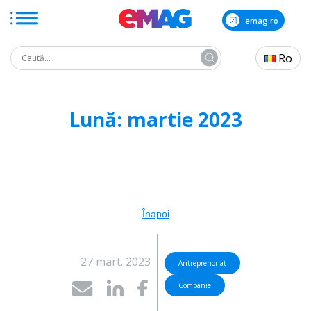
emag.ro
Search
Ro
for:
Skip
to
Lună:
martie 2023
the
content
Înapoi
27 mart. 2023
Antreprenoriat
Companie