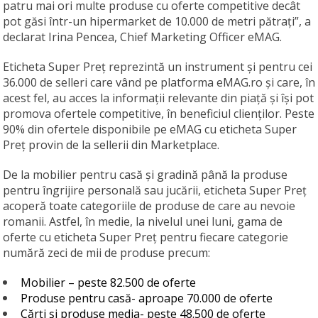
patru mai ori multe produse cu oferte competitive decât
pot găsi într-un hipermarket de 10.000 de metri pătrați”, a
declarat Irina Pencea, Chief Marketing Officer eMAG.
Eticheta Super Preț reprezintă un instrument și pentru cei
36.000 de selleri care vând pe platforma eMAG.ro și care, în
acest fel, au acces la informații relevante din piață și își pot
promova ofertele competitive, în beneficiul clienților. Peste
90% din ofertele disponibile pe eMAG cu eticheta Super
Preț provin de la sellerii din Marketplace.
De la mobilier pentru casă și gradină până la produse
pentru îngrijire personală sau jucării, eticheta Super Preț
acoperă toate categoriile de produse de care au nevoie
romanii. Astfel, în medie, la nivelul unei luni, gama de
oferte cu eticheta Super Preț pentru fiecare categorie
numără zeci de mii de produse precum:
Mobilier – peste 82.500 de oferte
Produse pentru casă- aproape 70.000 de oferte
Cărți și produse media- peste 48.500 de oferte