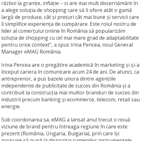
război la granițe, inflație – si are mai mult discernământ în
a alege soluția de shopping care să îi ofere atât o gamă
largă de produse, cât și prețuri cât mai bune și servicii care
îi simplifice experiența de cumpărare. Este rolul nostru de
lider al comerțului online în România să popularizăm
soluția de shopping cu cel mai mare grad de adaptabilitate
pentru orice context”, a spus Irina Pencea, noul General
Manager eMAG România.
Irina Pencea are o pregătire academică în marketing și și-a
început cariera în comunicare acum 24 de ani. De atunci, ca
antreprenor, a pus bazele unora dintre agențiile
independente de publicitate de succes din România și a
contribuit la construcția mai multor branduri de succes din
industrii precum banking şi ecommerce, telecom, retail sau
energie.
Sub coordonarea sa, eMAG a lansat anul trecut o nouă
viziune de brand pentru întreaga regiune în care este
prezent (România, Ungaria, Bulgaria), prin care își
propune să pună la dispoziția oamenilor instrumentele