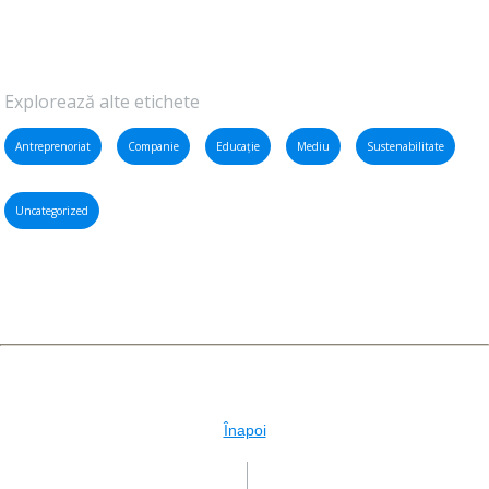
Explorează alte etichete
Antreprenoriat
Companie
Educație
Mediu
Sustenabilitate
Uncategorized
Înapoi