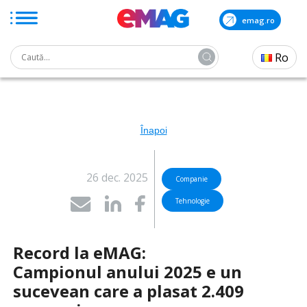
emag.ro
Search
Ro
for:
Skip
to
the
content
Înapoi
26 dec. 2025
Companie
Tehnologie
Record la eMAG:
Campionul anului 2025 e un
sucevean care a plasat 2.409