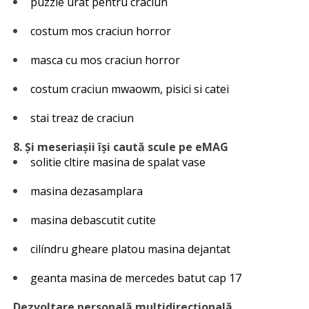
puzzle urat pentru craciun
costum mos craciun horror
masca cu mos craciun horror
costum craciun mwaowm, pisici si catei
stai treaz de craciun
8. Și meseriașii
își caută scule pe eMAG
solitie cltire masina de spalat vase
masina dezasamplara
masina debascutit cutite
cilíndru gheare platou masina dejantat
geanta masina de mercedes batut cap 17
Dezvoltare personală multidirecțională