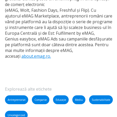
de comerț electronic
(eMAG, Wolt, Fashion Days, Freshful și Flip). Cu
ajutorul eMAG Marketplace, antreprenorii români care
vând pe platformă au la dispoziție o serie de programe
și instrumente care îi ajută să își scaleze business-ul în
Europa Centrală și de Est: Fulfilment by eMAG,
Genius easybox, eMAG Ads sau campaniile desfășurate
pe platformă sunt doar câteva dintre acestea. Pentru
mai multe informații despre eMAG,
accesați
about.emag.ro.
Explorează alte etichete
Antreprenoriat
Companie
Educație
Mediu
Sustenabilitate
Uncategorized