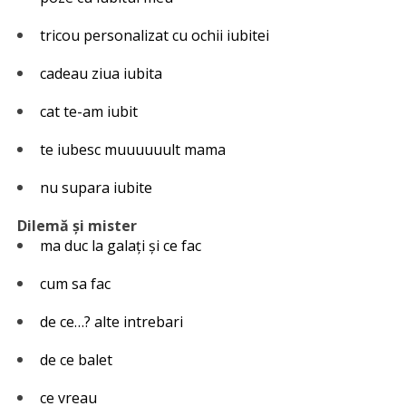
tricou personalizat cu ochii iubitei
cadeau ziua iubita
cat te-am iubit
te iubesc muuuuuult mama
nu supara iubite
Dilemă și mister
ma duc la galați și ce fac
cum sa fac
de ce…? alte intrebari
de ce balet
ce vreau