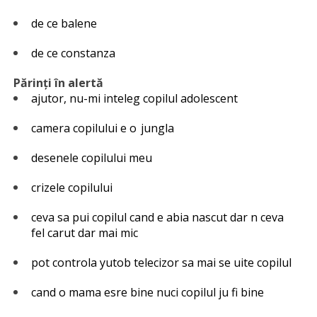
de ce balene
de ce constanza
Părinți în alertă
ajutor, nu-mi inteleg copilul adolescent
camera copilului e o jungla
desenele copilului meu
crizele copilului
ceva sa pui copilul cand e abia nascut dar n ceva
fel carut dar mai mic
pot controla yutob telecizor sa mai se uite copilul
cand o mama esre bine nuci copilul ju fi bine