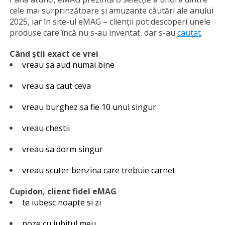
cele mai surprinzătoare și amuzante căutări ale anului
2025, iar în site-ul eMAG – clienții pot descoperi unele
produse care încă nu s-au inventat, dar s-au
cautat
.
Când știi exact ce vrei
vreau sa aud numai bine
vreau sa caut ceva
vreau burghez sa fie 10 unul singur
vreau chestii
vreau sa dorm singur
vreau scuter benzina care trebuie carnet
Cupidon, client fidel eMAG
te iubesc noapte si zi
poze cu iubitul meu