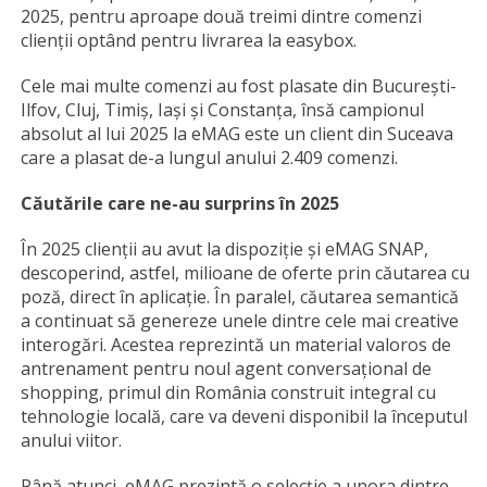
2025, pentru aproape două treimi dintre comenzi
clienții optând pentru livrarea la easybox.
Cele mai multe comenzi au fost plasate din București-
Ilfov, Cluj, Timiș, Iași și Constanța, însă campionul
absolut al lui 2025 la eMAG este un client din Suceava
care a plasat de-a lungul anului 2.409 comenzi.
Căutările care ne-au surprins în 2025
În 2025 clienții au avut la dispoziție și eMAG SNAP,
descoperind, astfel, milioane de oferte prin căutarea cu
poză, direct în aplicație. În paralel, căutarea semantică
a continuat să genereze unele dintre cele mai creative
interogări. Acestea reprezintă un material valoros de
antrenament pentru noul agent conversațional de
shopping, primul din România construit integral cu
tehnologie locală, care va deveni disponibil la începutul
anului viitor.
Până atunci, eMAG prezintă o selecție a unora dintre