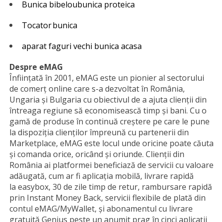
Bunica bibeloubunica proteica
Tocator bunica
aparat faguri vechi bunica acasa
Despre eMAG
Înființată în 2001, eMAG este un pionier al sectorului
de comerţ online care s-a dezvoltat în România,
Ungaria și Bulgaria cu obiectivul de a ajuta clienții din
întreaga regiune să economisească timp și bani. Cu o
gamă de produse în continuă creștere pe care le pune
la dispoziția clienților împreună cu partenerii din
Marketplace, eMAG este locul unde oricine poate căuta
și comanda orice, oricând și oriunde. Clienții din
România ai platformei beneficiază de servicii cu valoare
adăugată, cum ar fi aplicația mobilă, livrare rapidă
la easybox, 30 de zile timp de retur, rambursare rapidă
prin Instant Money Back, servicii flexibile de plată din
contul eMAG/MyWallet, și abonamentul cu livrare
gratuită Genius peste un anumit prag în cinci aplicații