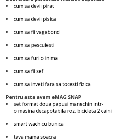
cum sa devii pirat
cum sa devii pisica
cum sa fii vagabond
cum sa pescuiesti
cum sa furi o inima
cum sa fii sef
cum sa inveti fara sa tocesti fizica
Pentru asta avem eMAG SNAP
set format doua papusi manechin intr-
o masina decapotabila roz, bicicleta 2 caini
smart wach cu bunica
tava mama soacra