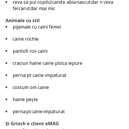
ceva sa pui copilul cand e abia nascut dar n ceva
fel carut dar mai mic
Animale cu stil
pijamale cu caini femei
caine rochie
pantofi ros caini
craciun haine caine pisica iepure
perna pt caine impaturat
costum om caine
haine pește
perna pt caine impaturat
Și Grinch e client eMAG