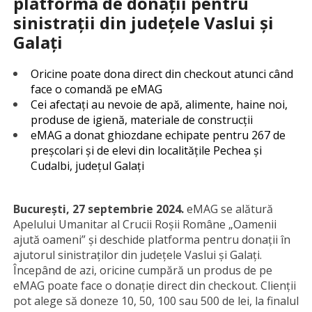
platforma de donații pentru
sinistrații din județele Vaslui și
Galați
Oricine poate dona direct din checkout atunci când
face o comandă pe eMAG
Cei afectați au nevoie de apă, alimente, haine noi,
produse de igienă, materiale de construcții
eMAG a donat ghiozdane echipate pentru 267 de
preșcolari și de elevi din localitățile Pechea și
Cudalbi, județul Galați
București, 27 septembrie 2024.
eMAG se alătură
Apelului Umanitar al Crucii Roșii Române „Oamenii
ajută oameni” și deschide platforma pentru donații în
ajutorul sinistraților din județele Vaslui și Galați.
Începând de azi, oricine cumpără un produs de pe
eMAG poate face o donație direct din checkout. Clienții
pot alege să doneze 10, 50, 100 sau 500 de lei, la finalul