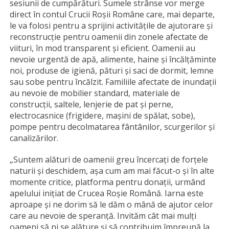
sesiunii de cumpărături. Sumele strânse vor merge
direct în contul Crucii Roșii Române care, mai departe,
le va folosi pentru a sprijini activitățile de ajutorare și
reconstrucție pentru oamenii din zonele afectate de
viituri, în mod transparent și eficient. Oamenii au
nevoie urgentă de apă, alimente, haine și încălțăminte
noi, produse de igienă, pături și saci de dormit, lemne
sau sobe pentru încălzit. Familiile afectate de inundații
au nevoie de mobilier standard, materiale de
construcții, saltele, lenjerie de pat și perne,
electrocasnice (frigidere, mașini de spălat, sobe),
pompe pentru decolmatarea fântânilor, scurgerilor și
canalizărilor.
„Suntem alături de oamenii greu încercați de forțele
naturii și deschidem, așa cum am mai făcut-o și în alte
momente critice, platforma pentru donații, urmând
apelului inițiat de Crucea Roșie Română. Iarna este
aproape și ne dorim să le dăm o mână de ajutor celor
care au nevoie de speranță. Invităm cât mai mulți
oameni să ni se alăture și să contribuim împreună la