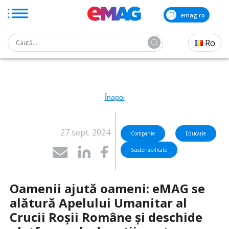
emag.ro
Search
Ro
for:
Skip
to
the
content
Înapoi
27 sept. 2024
Companie
Educație
Sustenabilitate
Oamenii ajută oameni: eMAG se
alătură Apelului Umanitar al
Crucii Roșii Române și deschide