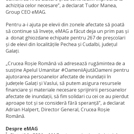
achiziția celor necesare”, a declarat Tudor Manea,
Group CEO eMAG.
Pentru a-i ajuta pe elevii din zonele afectate să poată
să continue să învețe, eMAG a făcut deja un prim pas și
a donat ghiozdane echipate pentru 267 de preșcolari
și de elevi din localitățile Pechea și Cudalbi, județul
Galați.
„Crucea Roșie Română vă adresează rugămintea de a
susține Apelul Umanitar #OameniiAjutăOameni pentru
ajutorarea persoanelor afectate de inundații în
județele Galați și Vaslui, să putem asigura resursele
financiare și materiale necesare sprijinirii persoanelor
afectate de inundații, să fim solidari cu cei ce au pierdut
aproape tot și se consideră fără speranță”, a declarat
Adrian Halpert, Director General, Crucea Roșie
Română.
Despre eMAG