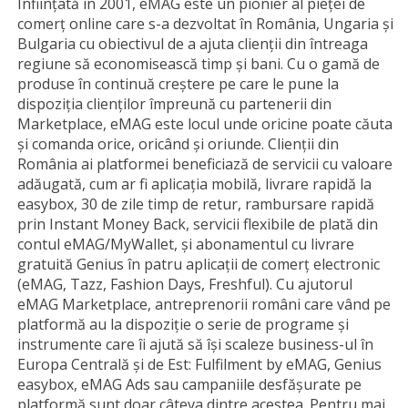
Înființată în 2001, eMAG este un pionier al pieţei de
comerţ online care s-a dezvoltat în România, Ungaria și
Bulgaria cu obiectivul de a ajuta clienții din întreaga
regiune să economisească timp și bani. Cu o gamă de
produse în continuă creștere pe care le pune la
dispoziția clienților împreună cu partenerii din
Marketplace, eMAG este locul unde oricine poate căuta
și comanda orice, oricând și oriunde. Clienții din
România ai platformei beneficiază de servicii cu valoare
adăugată, cum ar fi aplicația mobilă, livrare rapidă la
easybox, 30 de zile timp de retur, rambursare rapidă
prin Instant Money Back, servicii flexibile de plată din
contul eMAG/MyWallet, și abonamentul cu livrare
gratuită Genius în patru aplicații de comerț electronic
(eMAG, Tazz, Fashion Days, Freshful). Cu ajutorul
eMAG Marketplace, antreprenorii români care vând pe
platformă au la dispoziție o serie de programe și
instrumente care îi ajută să își scaleze business-ul în
Europa Centrală și de Est: Fulfilment by eMAG, Genius
easybox, eMAG Ads sau campaniile desfășurate pe
platformă sunt doar câteva dintre acestea. Pentru mai