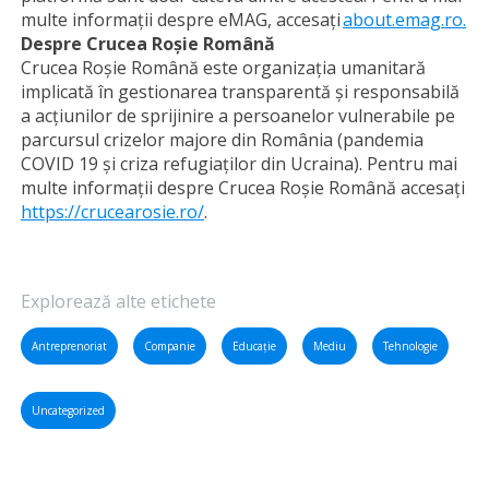
multe informații despre eMAG, accesați
about.emag.ro.
Despre Crucea Roșie Română
Crucea Roșie Română este organizația umanitară
implicată în gestionarea transparentă și responsabilă
a acțiunilor de sprijinire a persoanelor vulnerabile pe
parcursul crizelor majore din România (pandemia
COVID 19 și criza refugiaților din Ucraina). Pentru mai
multe informații despre Crucea Roșie Română accesați
https://crucearosie.ro/
.
Explorează alte etichete
Antreprenoriat
Companie
Educație
Mediu
Tehnologie
Uncategorized