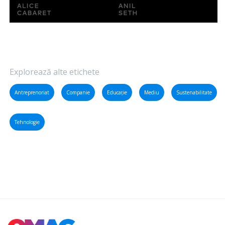
Explorează alte etichete
Antreprenoriat
Companie
Educație
Mediu
Sustenabilitate
Tehnologie