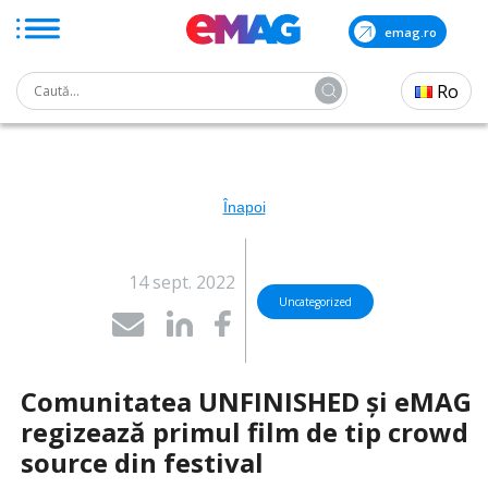
emag.ro
Search
Ro
for:
Skip
to
the
content
Înapoi
14 sept. 2022
Uncategorized
Comunitatea UNFINISHED și eMAG
regizează primul film de tip crowd
source din festival