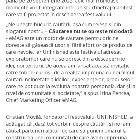
până pe 20 septembrie 2022. Cele mai frumoase
momente vor fi integrate într-un scurtmetraj manifest
care va fi proiectat în deschiderea festivalului.
„Ne unește bucuria căutării, așa cum reiese și din
sloganul nostru –
Căutarea nu se oprește niciodată
- eMAG este un motor de căutare pentru oricine
dorește să găsească ușor și fără efort orice produs de
care nevoie, iar Unfinished este festivalul adresat
exploratorilor care nu se opresc din a descoperi noi
idei, noi teritorii. De aceea am lansat această invitație
către toți cei curioși, de a realiza împreună cu noi filmul
căutării neîncetate a ideilor, experiențelor, produselor
care ne pot duce la evoluția noastră personală, dar și la
nivel de comunitate și societate,” a spus Irina Pencea,
Chief Marketing Officer eMAG.
Cristian Movilă, fondatorul festivalului UNFINISHED, a
adăugat că „dacă tot vorbim despre căutări, și noi am
căutat parteneri alături de care să punem umărul la
construirea unei comunități de care avem împreună