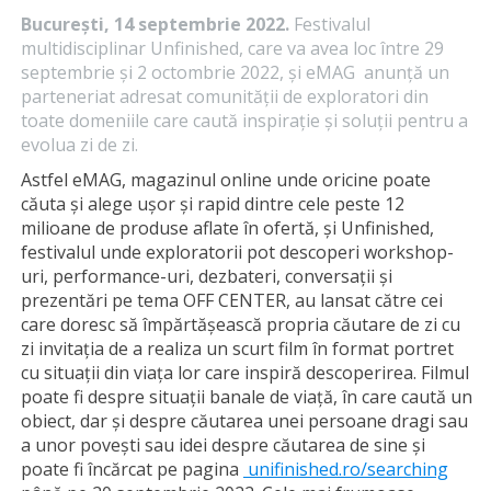
București, 14 septembrie 2022.
Festivalul
multidisciplinar Unfinished, care va avea loc între 29
septembrie și 2 octombrie 2022, și eMAG anunță un
parteneriat adresat comunității de exploratori din
toate domeniile care caută inspirație și soluții pentru a
evolua zi de zi.
Astfel eMAG, magazinul online unde oricine poate
căuta și alege ușor și rapid dintre cele peste 12
milioane de produse aflate în ofertă, și Unfinished,
festivalul unde exploratorii pot descoperi workshop-
uri, performance-uri, dezbateri, conversații și
prezentări pe tema OFF CENTER, au lansat către cei
care doresc să împărtășească propria căutare de zi cu
zi invitația de a realiza un scurt film în format portret
cu situații din viața lor care inspiră descoperirea. Filmul
poate fi despre situații banale de viață, în care caută un
obiect, dar și despre căutarea unei persoane dragi sau
a unor povești sau idei despre căutarea de sine și
poate fi încărcat pe pagina
unifinished.ro/searching