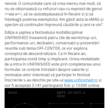
nevoie. O comunitate care să vrea mereu mai mult, să
nu se obișnuiască cu refuzuri sau cu expresii de genul
<<aia e>>, să se autodepășească în fiecare zi și să
înțeleagă puterea exemplului. Am găsit asta la eMAG și
sperăm să continuăm împreună căutările și anii ce vin”.
Ediția a șaptea a festivalului multidisciplinar
UNFINISHED înseamnă patru zile de workshop-uri,
performance-uri, dezbateri, conversații și prezentări
reunite sub tema OFF-CENTER, ce vor explora
conceptul de descentralizare. Ca în fiecare an,
participarea costă timp și implicare. Unica modalitate
de a intra în UNFINISHED este prin completarea unui
formular ce conține întrebări despre valorile și
motivația celor interesați să participe în festival.
Înscrierile s-au deschis pe site-ul
www.unfinished.ro
și
vor fi acceptați 3.141 participanți fizic și 13.000 online.