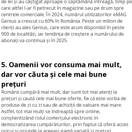
de lei și au câștigat aproape o săptămână întreagă, timp pe
care altfel l-ar fi petrecut în magazine sau pe drum spre
centrele comerciale. În 2024, numărul utilizatorilor eMAG
Genius a crescut cu 60% în România. Peste un milion de
clienți au ales Genius, care este acum disponibil în peste
900 de localități, iar tendința de creștere a numărului de
abonați va continua și în 2025.
5. Oamenii vor consuma mai mult,
dar vor căuta și cele mai bune
prețuri
Românii cumpără mai mult, dar sunt tot mai atenți la
prețuri și caută cele mai bune oferte, fie că este vorba de
produse de zi cu zi sau de achiziții de valoare mai mare.
Astfel, tot mai mulți se îndreaptă spre online,
conștientizând rolul comerțului electronic în
democratizarea cumpărăturilor, prin faptul că oferă acces
oricui și oriunde la aceeași gamă variată și prețuri