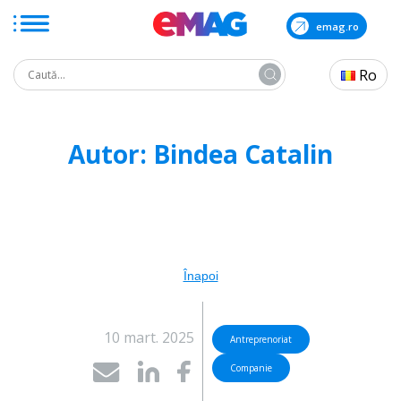
emag.ro
Search
Ro
for:
Skip
to
Autor:
Bindea Catalin
the
content
Înapoi
10 mart. 2025
Antreprenoriat
Companie