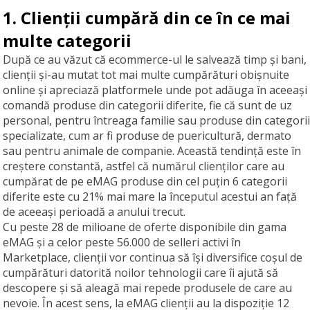
1. Clienții cumpără din ce în ce mai
multe categorii
După ce au văzut că ecommerce-ul le salvează timp și bani,
clienții și-au mutat tot mai multe cumpărături obișnuite
online și apreciază platformele unde pot adăuga în aceeași
comandă produse din categorii diferite, fie că sunt de uz
personal, pentru întreaga familie sau produse din categorii
specializate, cum ar fi produse de puericultură, dermato
sau pentru animale de companie. Această tendință este în
creștere constantă, astfel că numărul clienților care au
cumpărat de pe eMAG produse din cel puțin 6 categorii
diferite este cu 21% mai mare la începutul acestui an față
de aceeași perioadă a anului trecut.
Cu peste 28 de milioane de oferte disponibile din gama
eMAG și a celor peste 56.000 de selleri activi în
Marketplace, clienții vor continua să își diversifice coșul de
cumpărături datorită noilor tehnologii care îi ajută să
descopere și să aleagă mai repede produsele de care au
nevoie. În acest sens, la eMAG clienții au la dispoziție 12