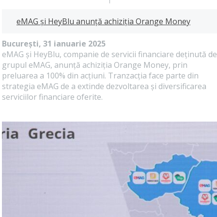
eMAG și HeyBlu anunță achiziția Orange Money
București, 31 ianuarie 2025
eMAG și HeyBlu, companie de servicii financiare deținută de
grupul eMAG, anunță achiziția Orange Money, prin
preluarea a 100% din acțiuni. Tranzacția face parte din
strategia eMAG de a extinde dezvoltarea și diversificarea
serviciilor financiare oferite.