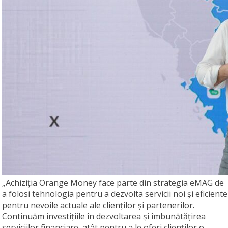
„Achiziția Orange Money face parte din strategia eMAG de
a folosi tehnologia pentru a dezvolta servicii noi și eficiente
pentru nevoile actuale ale clienților și partenerilor.
Continuăm investițiile în dezvoltarea și îmbunătățirea
serviciilor financiare, atât pentru a le oferi clienților o