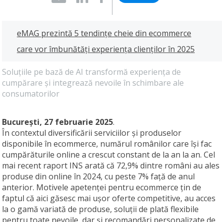
eMAG prezintă 5 tendințe cheie din ecommerce
care vor îmbunătăți experiența clienților în 2025
Soluțiile pe bază de AI transformă experiența de
cumpărare și integrează nevoile în schimbare ale
consumatorilor
București, 27 februarie 2025
.
În contextul diversificării serviciilor și produselor
disponibile în ecommerce, numărul românilor care își fac
cumpărăturile online a crescut constant de la an la an. Cel
mai recent raport INS arată că 72,9% dintre români au ales
produse din online în 2024, cu peste 7% față de anul
anterior. Motivele apetenței pentru ecommerce țin de
faptul că aici găsesc mai ușor oferte competitive, au acces
la o gamă variată de produse, soluții de plată flexibile
pentru toate nevoile, dar și recomandări personalizate de