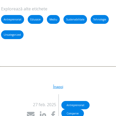
Explorează alte etichete
Antreprenoriat
Educație
Mediu
Sustenabilitate
Tehnologie
Uncategorized
Înapoi
27 feb. 2025
Antreprenoriat
Companie