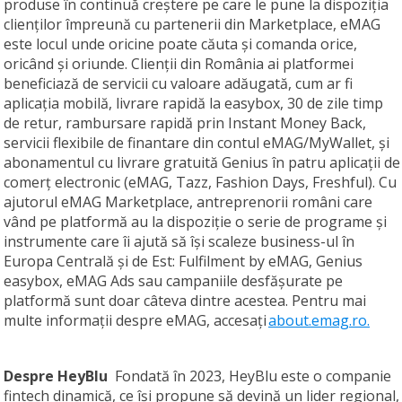
produse în continuă creștere pe care le pune la dispoziția
clienților împreună cu partenerii din Marketplace, eMAG
este locul unde oricine poate căuta și comanda orice,
oricând și oriunde. Clienții din România ai platformei
beneficiază de servicii cu valoare adăugată, cum ar fi
aplicația mobilă, livrare rapidă la easybox, 30 de zile timp
de retur, rambursare rapidă prin Instant Money Back,
servicii flexibile de finantare din contul eMAG/MyWallet, și
abonamentul cu livrare gratuită Genius în patru aplicații de
comerț electronic (eMAG, Tazz, Fashion Days, Freshful). Cu
ajutorul eMAG Marketplace, antreprenorii români care
vând pe platformă au la dispoziție o serie de programe și
instrumente care îi ajută să își scaleze business-ul în
Europa Centrală și de Est: Fulfilment by eMAG, Genius
easybox, eMAG Ads sau campaniile desfășurate pe
platformă sunt doar câteva dintre acestea. Pentru mai
multe informații despre eMAG, accesați
about.emag.ro.
Despre HeyBlu
Fondată în 2023, HeyBlu este o companie
fintech dinamică, ce își propune să devină un lider regional,