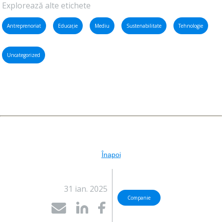
Explorează alte etichete
Antreprenoriat
Educație
Mediu
Sustenabilitate
Tehnologie
Uncategorized
Înapoi
31 ian. 2025
Companie