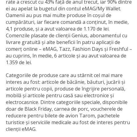
rate a crescut cu 43% față de anul trecut, iar 90% dintre
ei au apelat la bugetul din contul eMAG/My Wallet.
Oamenii au pus mai multe produse în coșul de
cumpărături, iar fiecare comandă a conținut, în medie,
4,1 produse, și a avut valoarea de 1.170 de lei.
Comenzile plasate de clienții Genius, abonamentul cu
livrare gratuită și alte beneficii în patru aplicații de
comerț online – eMAG, Tazz, Fashion Days și Freshful –
au cuprins, în medie, 6 articole și au avut valoarea de
1.359 de lei.
Categoriile de produse care au stârnit cel mai mare
interes au fost: articole de băcănie, băuturi, jucării și
articole pentru copii, produse de îngrijire personală,
mobilă și articole pentru casă sau electronice și
electrocasnice. Dintre categoriile speciale, disponibile
doar de Black Friday, carnea de porc, voucherele de
reducere pentru bilete de avion Tarom, pachetele
turistice și serviciile medicale au fost de interes pentru
clienții eMAG.