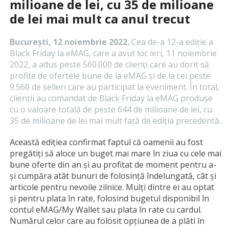
milioane de lei, cu 35 de milioane
de lei mai mult ca anul trecut
București, 12 noiembrie 2022.
Cea de-a 12-a ediție a
Black Friday la eMAG, care a avut loc ieri, 11 noiembrie
2022, a adus peste 560.000 de clienți care au dorit să
profite de ofertele bune de la eMAG și de la cei peste
9.560 de selleri care au participat la eveniment. În total,
clienții au comandat de Black Friday la eMAG produse
cu o valoare totală de peste 644 de milioane de lei, cu
35 de milioane de lei mai mult față de ediția precedentă.
Această edițiea confirmat faptul că oamenii au fost
pregătiți să aloce un buget mai mare în ziua cu cele mai
bune oferte din an și au profitat de moment pentru a-
și cumpăra atât bunuri de folosință îndelungată, cât și
articole pentru nevoile zilnice. Mulți dintre ei au optat
și pentru plata în rate, folosind bugetul disponibil în
contul eMAG/My Wallet sau plata în rate cu cardul.
Numărul celor care au folosit opțiunea de a plăti în