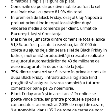
o metodă simplă și sigură de plată.
Comenzile de pe dispozitive mobile au fost la cel
mai înalt nivel, cu peste 81,9% din total.
În premieră de Black Friday, orașul Cluj-Napoca a
preluat primul loc în topul localităților după
valoarea medie a comenzii per client, urmat de
București, Iași și Constanța.
Mai bine de jumătate dintre comenzile totale, adică
51,8%, au fost plasate la easybox, iar 40.000 de
colete au ajuns deja din seara zilei de Black Friday în
locker, mulțumită productivității crescute realizate
cu ajutorul automatizărilor de 43 de milioane de
euro inaugurate în depozitul de la Joița.
75% dintre comenzi vor fi livrate în primele cinci zile
după Black Friday, infrastructura logistică fiind
pregătită să asigure livrarea completă a tuturor
comenzilor până pe 25 noiembrie.
Black Friday arată și în acest an că în online se
poate vinde orice, iar printre produsele speciale
comandate s-au numărat 2.035 de nopți de cazare,
9 automobile, dar și 35,2 de tone de carne de porc.