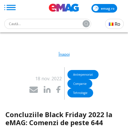
emag.ro
Search
Ro
for:
Skip
to
the
content
Înapoi
Antreprenoriat
18 nov. 2022
Companie
Tehnologie
Concluziile Black Friday 2022 la
eMAG:
Comenzi de peste 644