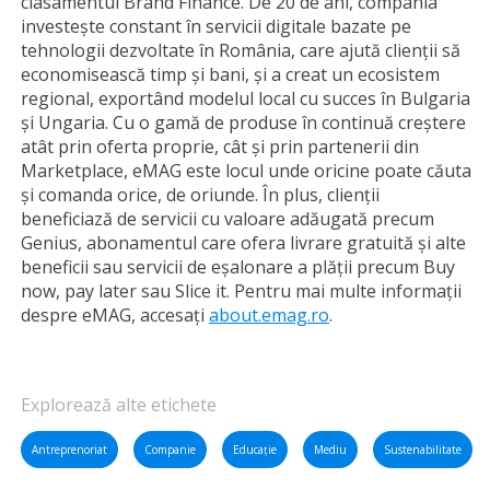
clasamentul Brand Finance. De 20 de ani, compania
investește constant în servicii digitale bazate pe
tehnologii dezvoltate în România, care ajută clienții să
economisească timp și bani, și a creat un ecosistem
regional, exportând modelul local cu succes în Bulgaria
și Ungaria. Cu o gamă de produse în continuă creștere
atât prin oferta proprie, cât și prin partenerii din
Marketplace, eMAG este locul unde oricine poate căuta
și comanda orice, de oriunde. În plus, clienții
beneficiază de servicii cu valoare adăugată precum
Genius, abonamentul care ofera livrare gratuită și alte
beneficii sau servicii de eșalonare a plății precum Buy
now, pay later sau Slice it. Pentru mai multe informații
despre eMAG, accesați
about.emag.ro
.
Explorează alte etichete
Antreprenoriat
Companie
Educație
Mediu
Sustenabilitate