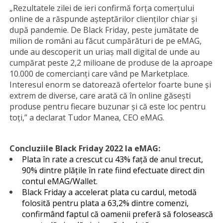
„Rezultatele zilei de ieri confirmă forța comerțului
online de a răspunde așteptărilor clienților chiar și
după pandemie. De Black Friday, peste jumătate de
milion de români au făcut cumpărături de pe eMAG,
unde au descoperit un uriaș mall digital de unde au
cumpărat peste 2,2 milioane de produse de la aproape
10.000 de comercianți care vând pe Marketplace.
Interesul enorm se datorează ofertelor foarte bune și
extrem de diverse, care arată că în online găsești
produse pentru fiecare buzunar și că este loc pentru
toți,” a declarat Tudor Manea, CEO eMAG.
Concluziile Black Friday 2022 la eMAG:
Plata în rate a crescut cu 43% față de anul trecut,
90% dintre plățile în rate fiind efectuate direct din
contul eMAG/Wallet.
Black Friday a accelerat plata cu cardul, metodă
folosită pentru plata a 63,2% dintre comenzi,
confirmând faptul că oamenii preferă să folosească